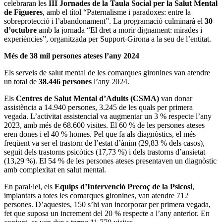
celebraran les
III Jornades de la Taula Social per la Salut Mental
de Figueres
, amb el títol “Paternalisme i paradoxes: entre la
sobreprotecció i l’abandonament”. La programació culminarà el
30
d’octubre
amb la jornada “El dret a morir dignament: mirades i
experiències”, organitzada per Support-Girona a la seu de l’entitat.
Més de 38 mil persones ateses l’any 2024
Els serveis de salut mental de les comarques gironines van atendre
un total de
38.446 persones
l’any 2024.
Els
Centres de Salut Mental d’Adults (CSMA)
van donar
assistència a 14.940 persones, 3.245 de les quals per primera
vegada. L’activitat assistencial va augmentar un 3 % respecte l’any
2023, amb més de 68.600 visites. El 60 % de les persones ateses
eren dones i el 40 % homes. Pel que fa als diagnòstics, el més
freqüent va ser el trastorn de l’estat d’ànim (29,83 % dels casos),
seguit dels trastorns psicòtics (17,73 %) i dels trastorns d’ansietat
(13,29 %). El 54 % de les persones ateses presentaven un diagnòstic
amb complexitat en salut mental.
En paral·lel, els
Equips d’Intervenció Precoç de la Psicosi
,
implantats a totes les comarques gironines, van atendre 712
persones. D’aquestes, 150 s’hi van incorporar per primera vegada,
fet que suposa un increment del 20 % respecte a l’any anterior. En