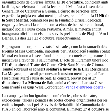
organitzacions de diversos àmbits. El
10 d’octubre
, coincidint amb
la diada, se celebrarà al matí la lectura del Manifest a la seu de la
Generalitat de Catalunya a Girona, a càrrec de persones amb
experiència pròpia en salut mental, i al vespre tindrà lloc la
II Nit de
la Salut Mental
, organitzada per la Fundació Drissa i dedicada
enguany a les arts i la cultura com a eines de benestar emocional,
inclusió social i lluita contra l’estigma. A més, la mateixa entitat
inaugurarà oficialment els nous serveis prelaborals de Platja d’Aro i
Blanes, els dies 22 i 23 d’octubre, respectivament.
El programa incorpora novetats destacades, com la instauració dels
Premis Maria Combalia
, impulsats per l’Associació Família i Salut
Mental en honor a la seva fundadora i que reconeixeran persones i
iniciatives a favor de la salut mental. L’acte de lliurament tindrà lloc
l’
11 d’octubre
al Teatre del Centre Cívic Sant Narcís de Girona.
També sobresurt el
concert solidari a favor de la Llar Residència
La Maçana
, que acull persones amb trastorn mental greu, al Parc
Hospitalari Martí i Julià de Salt. El concert, previst per al
17
d’octubre a La Mirona de Salt
, anirà a càrrec de l’artista Cesc
Sansalvadó i el grup Wasa Corporation (
venda d’entrades oberta
).
La campanya inclou igualment conferències, obres de teatre,
exposicions, tallers i jornades de portes obertes organitzades per les
entitats impulsores i pels Serveis de Rehabilitació Comunitària de
l’IAS en col·laboració amb la comunitat. El mateix
17 d’octubre
se