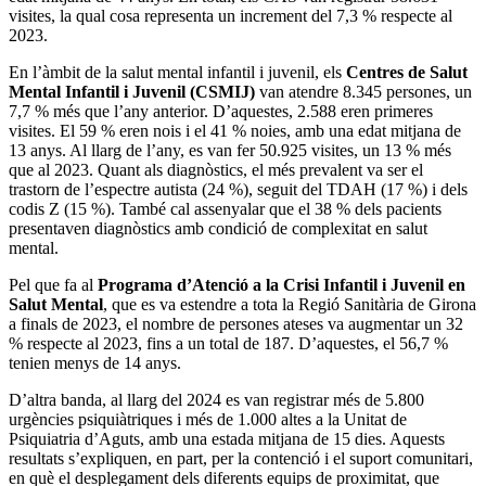
visites, la qual cosa representa un increment del 7,3 % respecte al
2023.
En l’àmbit de la salut mental infantil i juvenil, els
Centres de Salut
Mental Infantil i Juvenil (CSMIJ)
van atendre 8.345 persones, un
7,7 % més que l’any anterior. D’aquestes, 2.588 eren primeres
visites. El 59 % eren nois i el 41 % noies, amb una edat mitjana de
13 anys. Al llarg de l’any, es van fer 50.925 visites, un 13 % més
que al 2023. Quant als diagnòstics, el més prevalent va ser el
trastorn de l’espectre autista (24 %), seguit del TDAH (17 %) i dels
codis Z (15 %). També cal assenyalar que el 38 % dels pacients
presentaven diagnòstics amb condició de complexitat en salut
mental.
Pel que fa al
Programa d’Atenció a la Crisi Infantil i Juvenil en
Salut Mental
, que es va estendre a tota la Regió Sanitària de Girona
a finals de 2023, el nombre de persones ateses va augmentar un 32
% respecte al 2023, fins a un total de 187. D’aquestes, el 56,7 %
tenien menys de 14 anys.
D’altra banda, al llarg del 2024 es van registrar més de 5.800
urgències psiquiàtriques i més de 1.000 altes a la Unitat de
Psiquiatria d’Aguts, amb una estada mitjana de 15 dies. Aquests
resultats s’expliquen, en part, per la contenció i el suport comunitari,
en què el desplegament dels diferents equips de proximitat, que