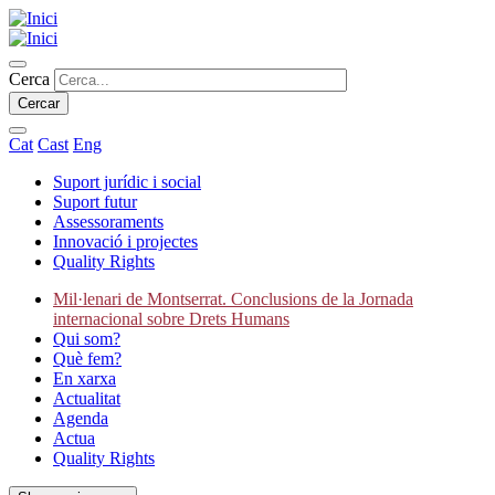
Vés
al
contingut
Cercar
Cerca
Cat
Cast
Eng
Suport jurídic i social
Suport futur
Secondary
Assessoraments
navigation
Innovació i projectes
Quality Rights
Mil·lenari de Montserrat. Conclusions de la Jornada
internacional sobre Drets Humans
Main
Qui som?
navigation
Què fem?
En xarxa
Actualitat
Agenda
Actua
Quality Rights