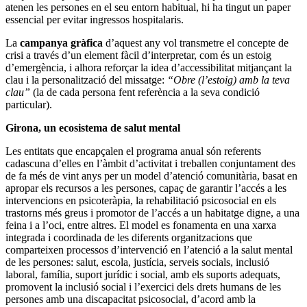
atenen les persones en el seu entorn habitual, hi ha tingut un paper
essencial per evitar ingressos hospitalaris.
La
campanya gràfica
d’aquest any vol transmetre el concepte de
crisi a través d’un element fàcil d’interpretar, com és un estoig
d’emergència, i alhora reforçar la idea d’accessibilitat mitjançant la
clau i la personalització del missatge:
“Obre (l’estoig) amb la teva
clau”
(la de cada persona fent referència a la seva condició
particular).
Girona, un ecosistema de salut mental
Les entitats que encapçalen el programa anual són referents
cadascuna d’elles en l’àmbit d’activitat i treballen conjuntament des
de fa més de vint anys per un model d’atenció comunitària, basat en
apropar els recursos a les persones, capaç de garantir l’accés a les
intervencions en psicoteràpia, la rehabilitació psicosocial en els
trastorns més greus i promotor de l’accés a un habitatge digne, a una
feina i a l’oci, entre altres. El model es fonamenta en una xarxa
integrada i coordinada de les diferents organitzacions que
comparteixen processos d’intervenció en l’atenció a la salut mental
de les persones: salut, escola, justícia, serveis socials, inclusió
laboral, família, suport jurídic i social, amb els suports adequats,
promovent la inclusió social i l’exercici dels drets humans de les
persones amb una discapacitat psicosocial, d’acord amb la