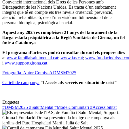
Convenció internacional dels Drets de les Persones amb
Discapacitat de les Nacions Unides. Es tracta d’un enfocament
integrat que té en compte els tres nivells d’atenció: prevenció,
atenció i rehabilitació, des d’una visió multidimensional de la
persona: biològica, psicològica i social.
Aquest any 2025 es compleixen 21 anys del tancament de la
llarga estada psiquiàtrica a la Regió Sanitària de Girona, un fet
únic a Catalunya
.
El programa d’actes es podrà consultar durant els propers dies
a:
www.familiaisalutmental.cat
;
www.ias.cat
;
www.fundaciodrissa.c
i
www.supportgirona.cat
Fotografia. Autor Comissió DMSM2025
Cartell de campanya
“L’accés als serveis en situació de crisi”
Etiquetes
#DMSM2025 #SalutMental #ModelComunitari #Accessibilitat