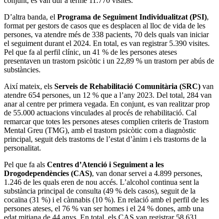
conjunt, es van dur a terme 11.770 visites.
D’altra banda, el
Programa de Seguiment Individualitzat (PSI)
,
format per gestors de casos que es desplacen al lloc de vida de les
persones, va atendre més de 338 pacients, 70 dels quals van iniciar
el seguiment durant el 2024. En total, es van registrar 5.390 visites.
Pel que fa al perfil clínic, un 41 % de les persones ateses
presentaven un trastorn psicòtic i un 22,89 % un trastorn per abús de
substàncies.
Així mateix, els
Serveis de Rehabilitació Comunitària (SRC)
van
atendre 654 persones, un 12 % que a l’any 2023. Del total, 284 van
anar al centre per primera vegada. En conjunt, es van realitzar prop
de 55.000 actuacions vinculades al procés de rehabilitació. Cal
remarcar que totes les persones ateses complien criteris de Trastorn
Mental Greu (TMG), amb el trastorn psicòtic com a diagnòstic
principal, seguit dels trastorns de l’estat d’ànim i els trastorns de la
personalitat.
Pel que fa als
Centres d’Atenció i Seguiment a les
Drogodependències (CAS)
, van donar servei a 4.899 persones,
1.246 de les quals eren de nou accés. L’alcohol continua sent la
substància principal de consulta (49 % dels casos), seguit de la
cocaïna (31 %) i el cànnabis (10 %). En relació amb el perfil de les
persones ateses, el 76 % van ser homes i el 24 % dones, amb una
edat mitjana de 44 anys. En total, els CAS van registrar 58.631