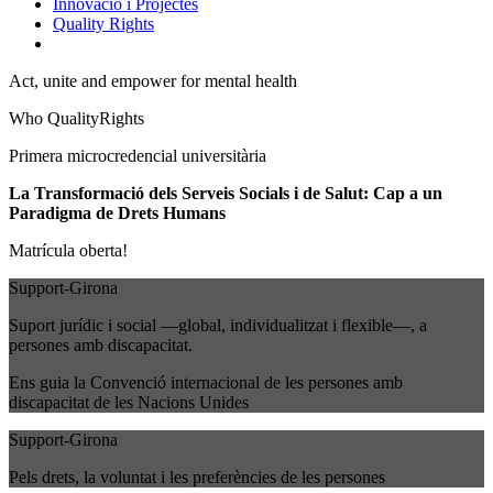
Innovació i Projectes
Quality Rights
Act, unite and empower for mental health
Who QualityRights
Primera microcredencial universitària
La Transformació dels Serveis Socials i de Salut: Cap a un
Paradigma de Drets Humans
Matrícula oberta!
Support-Girona
Suport jurídic i social —global, individualitzat i flexible—, a
persones amb discapacitat.
Ens guia la Convenció internacional de les persones amb
discapacitat de les Nacions Unides
Support-Girona
Pels drets, la voluntat i les preferències de les persones