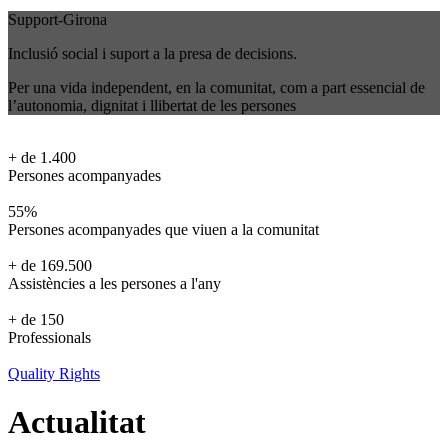
Support-Girona
Inclusió social i suport a la presa de decisions.
Per una vida independent, en la comunitat, com a part essencial de
l’autonomia, dignitat i llibertat de les persones
+ de 1.400
Persones acompanyades
55%
Persones acompanyades que viuen a la comunitat
+ de 169.500
Assistències a les persones a l'any
+ de 150
Professionals
Quality Rights
Actualitat