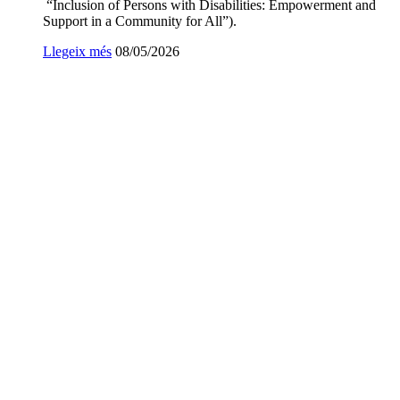
“Inclusion of Persons with Disabilities: Empowerment and
Support in a Community for All”).
Llegeix més
Data
08/05/2026
de
publicació: