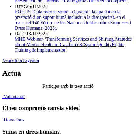
Presentació de l'informe “Radiografia d'un dret incomplert”
Data:
25/11/2025
EQUIP: Taula rodona sobre la igualtat i la qualitat en la
prestació d’un suport humà inclusiu a la discapacitat, en el
marc del 14è Fòrum de les Nacions Unides sobre Empreses i
Drets Humans (2025).
Data:
13/11/2025
MHE Webinar. 'Transforming Services and Shifting Attitudes
about Mental Health in Catalonia & Spain: QualityRights
Training & Implementation'
Veure tota l'agenda
Actua
Participa amb la teva acció
Voluntariat
El teu compromís canvia vides!
Donacions
Suma en drets humans.