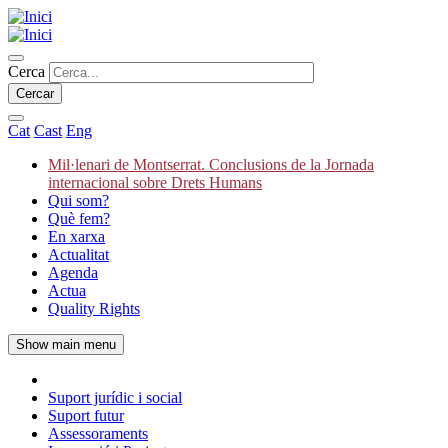
Vés
al
contingut
Cercar
Cerca
Cat
Cast
Eng
Mil·lenari de Montserrat. Conclusions de la Jornada
internacional sobre Drets Humans
Main
Qui som?
navigation
Què fem?
En xarxa
Actualitat
Agenda
Actua
Quality Rights
Show main menu
Suport jurídic i social
Circular
Suport futur
navigation
Assessoraments