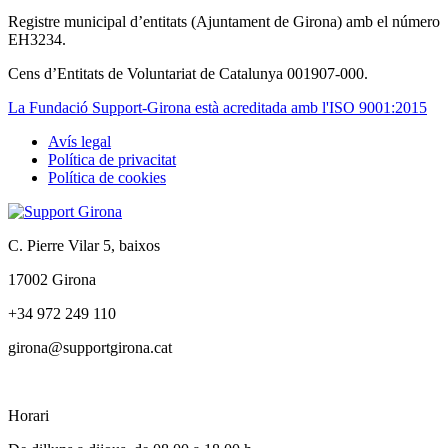
La Fundació Support-Girona està acreditada amb l'ISO 9001:2015
Avís legal
Política de privacitat
Tertiary
Política de cookies
navigation
C. Pierre Vilar 5, baixos
17002 Girona
+34 972 249 110
girona@supportgirona.cat
Horari
De dilluns a dijous, de 08.00 a 18.00 h
Divendres, de 08.00 a 15.00 h
Treballa amb nosaltres