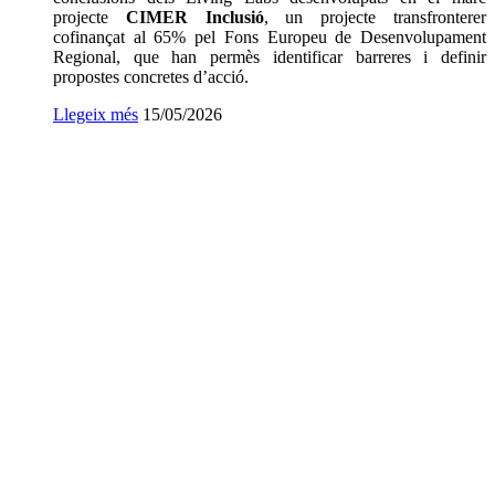
projecte
CIMER Inclusió
, un projecte transfronterer
cofinançat al 65% pel Fons Europeu de Desenvolupament
Regional, que han permès identificar barreres i definir
propostes concretes
d’acció.
Llegeix més
Data
15/05/2026
de
publicació: