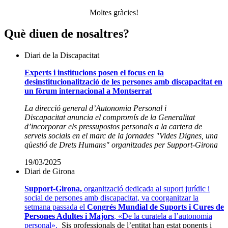
Moltes gràcies!
Què diuen de nosaltres?
Diari de la Discapacitat
Experts i institucions posen el focus en la
desinstitucionalització de les persones amb discapacitat en
un fòrum internacional a Montserrat
La direcció general d’Autonomia Personal i
Discapacitat anuncia el compromís de la Generalitat
d’incorporar els pressupostos personals a la cartera de
serveis socials en el marc de la jornades "Vides Dignes, una
qüestió de Drets Humans" organitzades per Support-Girona
19/03/2025
Diari de Girona
Support-Girona,
organització dedicada al suport jurídic i
social de
persones amb discapacitat
, va coorganitzar la
setmana passada el
Congrés Mundial de Suports i Cures de
Persones Adultes i Majors
, «De la curatela a l’autonomia
personal».
Sis professionals de l’entitat han estat ponents i