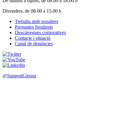
Preguntes freqüents
Footer
Descàrregues corporatives
menu
Contacte i situació
Canal de denúncies
@SupportGirona