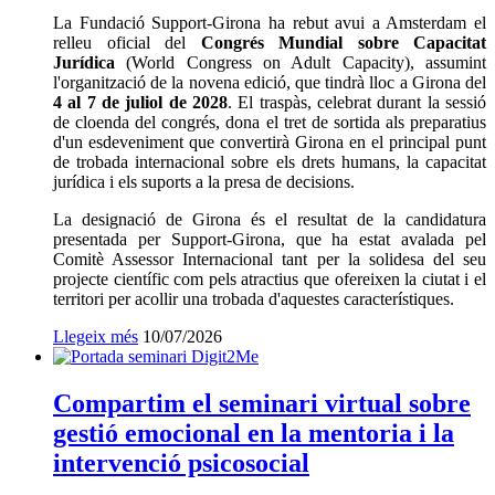
La Fundació Support-Girona ha rebut avui a Amsterdam el
relleu oficial del
Congrés Mundial sobre Capacitat
Jurídica
(World Congress on Adult Capacity), assumint
l'organització de la novena edició, que tindrà lloc a Girona del
4 al 7 de juliol de 2028
. El traspàs, celebrat durant la sessió
de cloenda del congrés, dona el tret de sortida als preparatius
d'un esdeveniment que convertirà Girona en el principal punt
de trobada internacional sobre els drets humans, la capacitat
jurídica i els suports a la presa de decisions.
La designació de Girona és el resultat de la candidatura
presentada per Support-Girona, que ha estat avalada pel
Comitè Assessor Internacional tant per la solidesa del seu
projecte científic com pels atractius que ofereixen la ciutat i el
territori per acollir una trobada d'aquestes característiques.
Llegeix més
Data
10/07/2026
de
publicació:
Compartim el seminari virtual sobre
gestió emocional en la mentoria i la
intervenció psicosocial