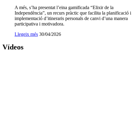
A més, s’ha presentat l’eina gamificada “Elixir de la
Independència”, un recurs pràctic que facilita la planificació i
implementació d’itineraris personals de canvi d’una manera
participativa i motivadora.
Llegeix més
Data
30/04/2026
de
publicació:
Vídeos