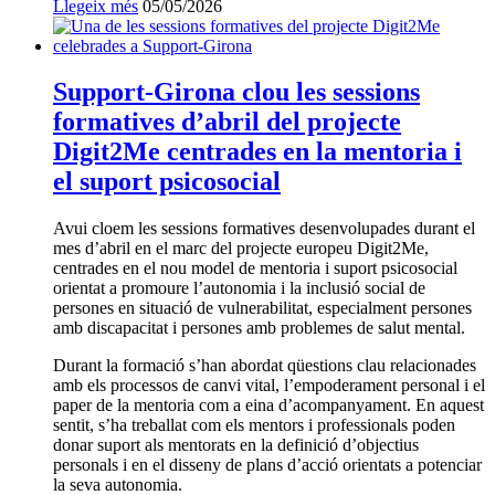
Llegeix més
Data
05/05/2026
de
publicació:
Support-Girona clou les sessions
formatives d’abril del projecte
Digit2Me centrades en la mentoria i
el suport psicosocial
Avui cloem les sessions formatives desenvolupades durant el
mes d’abril en el marc del projecte europeu Digit2Me,
centrades en el nou model de mentoria i suport psicosocial
orientat a promoure l’autonomia i la inclusió social de
persones en situació de vulnerabilitat, especialment persones
amb discapacitat i persones amb problemes de salut mental.
Durant la formació s’han abordat qüestions clau relacionades
amb els processos de canvi vital, l’empoderament personal i el
paper de la mentoria com a eina d’acompanyament. En aquest
sentit, s’ha treballat com els mentors i professionals poden
donar suport als mentorats en la definició d’objectius
personals i en el disseny de plans d’acció orientats a potenciar
la seva autonomia.