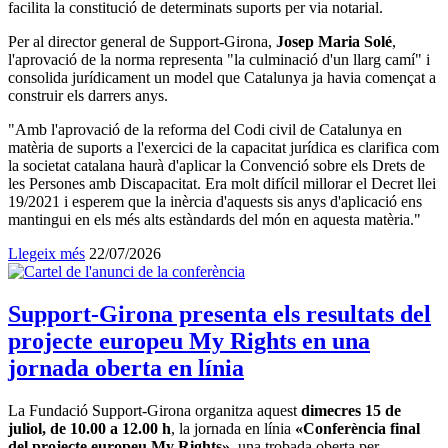
facilita la constitució de determinats suports per via notarial.
Per al director general de Support-Girona,
Josep Maria Solé
,
l'aprovació de la norma representa "la culminació d'un llarg camí" i
consolida jurídicament un model que Catalunya ja havia començat a
construir els darrers anys.
"Amb l'aprovació de la reforma del Codi civil de Catalunya en
matèria de suports a l'exercici de la capacitat jurídica es clarifica com
la societat catalana haurà d'aplicar la Convenció sobre els Drets de
les Persones amb Discapacitat. Era molt difícil millorar el Decret llei
19/2021 i esperem que la inèrcia d'aquests sis anys d'aplicació ens
mantingui en els més alts estàndards del món en aquesta matèria."
Llegeix més
Data
22/07/2026
de
publicació:
Support-Girona presenta els resultats del
projecte europeu My Rights en una
jornada oberta en línia
La Fundació Support-Girona organitza aquest
dimecres 15 de
juliol, de 10.00 a 12.00 h
, la jornada en línia
«Conferència final
del projecte europeu My Rights»
, una trobada oberta per