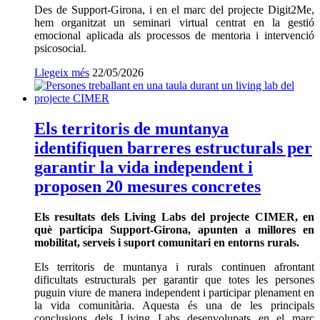
Des de Support-Girona, i en el marc del projecte Digit2Me,
hem organitzat un seminari virtual centrat en la gestió
emocional aplicada als processos de mentoria i intervenció
psicosocial.
Llegeix més
Data
22/05/2026
de
publicació:
Els territoris de muntanya
identifiquen barreres estructurals per
garantir la vida independent i
proposen 20 mesures concretes
Els resultats dels Living Labs del projecte CIMER, en
què participa Support-Girona, apunten a millores en
mobilitat, serveis i suport comunitari en entorns rurals.
Els territoris de muntanya i rurals continuen afrontant
dificultats estructurals per garantir que totes les persones
puguin viure de manera independent i participar plenament en
la vida comunitària. Aquesta és una de les principals
conclusions dels Living Labs desenvolupats en el marc