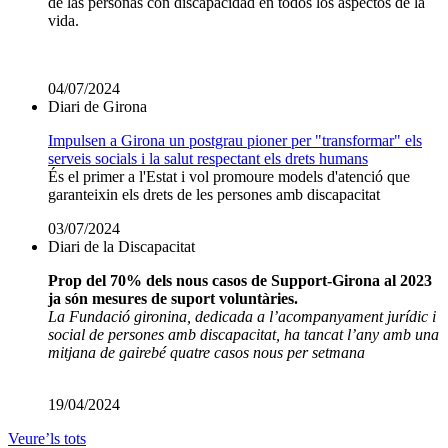
de las personas con discapacidad en todos los aspectos de la
vida.
04/07/2024
Diari de Girona
Impulsen a Girona un postgrau pioner per "transformar" els
serveis socials i la salut respectant els drets humans
És el primer a l'Estat i vol promoure models d'atenció que
garanteixin els drets de les persones amb discapacitat
03/07/2024
Diari de la Discapacitat
Prop del 70% dels nous casos de Support-Girona al 2023
ja són mesures de suport voluntàries.
La Fundació gironina, dedicada a l’acompanyament jurídic i
social de persones amb discapacitat, ha tancat l’any amb una
mitjana de gairebé quatre casos nous per setmana
19/04/2024
Veure’ls tots