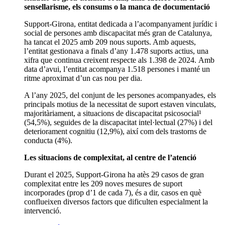
sensellarisme, els consums o la manca de documentació
Support-Girona, entitat dedicada a l’acompanyament jurídic i
social de persones amb discapacitat més gran de Catalunya,
ha tancat el 2025 amb 209 nous suports. Amb aquests,
l’entitat gestionava a finals d’any 1.478 suports actius, una
xifra que continua creixent respecte als 1.398 de 2024. Amb
data d’avui, l’entitat acompanya 1.518 persones i manté un
ritme aproximat d’un cas nou per dia.
A l’any 2025, del conjunt de les persones acompanyades, els
principals motius de la necessitat de suport estaven vinculats,
majoritàriament, a situacions de discapacitat psicosocial¹
(54,5%), seguides de la discapacitat intel·lectual (27%) i del
deteriorament cognitiu (12,9%), així com dels trastorns de
conducta (4%).
Les situacions de complexitat, al centre de l’atenció
Durant el 2025, Support-Girona ha atès 29 casos de gran
complexitat entre les 209 noves mesures de suport
incorporades (prop d’1 de cada 7), és a dir, casos en què
conflueixen diversos factors que dificulten especialment la
intervenció.