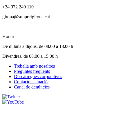
+34 972 249 110
girona@supportgirona.cat
Horari
De dilluns a dijous, de 08.00 a 18.00 h
Divendres, de 08.00 a 15.00 h
Treballa amb nosaltres
Preguntes freqüents
Footer
Descàrregues corporatives
menu
Contacte i situació
Canal de denúncies