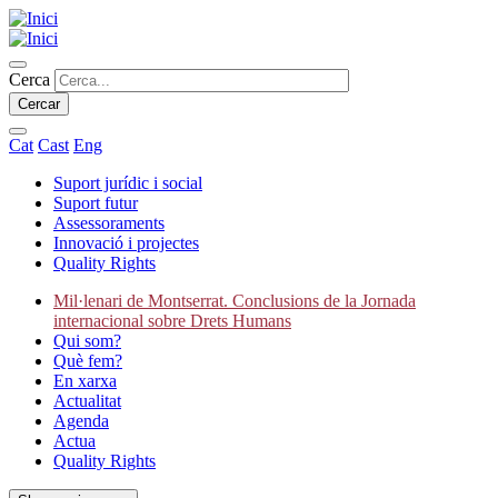
Vés
al
contingut
Cercar
Cerca
Cat
Cast
Eng
Suport jurídic i social
Suport futur
Secondary
Assessoraments
navigation
Innovació i projectes
Quality Rights
Mil·lenari de Montserrat. Conclusions de la Jornada
internacional sobre Drets Humans
Main
Qui som?
navigation
Què fem?
En xarxa
Actualitat
Agenda
Actua
Quality Rights