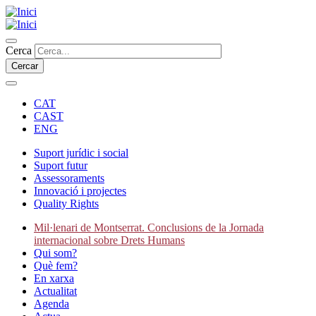
Vés
al
contingut
Cercar
Cerca
CAT
CAST
ENG
Suport jurídic i social
Suport futur
Secondary
Assessoraments
navigation
Innovació i projectes
Quality Rights
Mil·lenari de Montserrat. Conclusions de la Jornada
internacional sobre Drets Humans
Main
Qui som?
navigation
Què fem?
En xarxa
Actualitat
Agenda