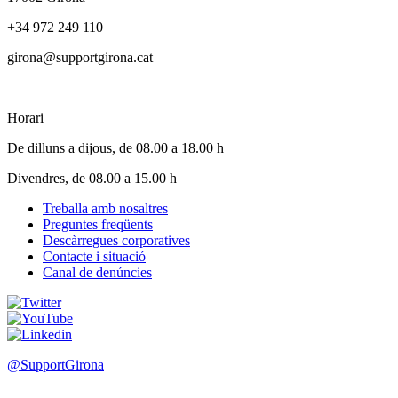
+34 972 249 110
girona@supportgirona.cat
Horari
De dilluns a dijous, de 08.00 a 18.00 h
Divendres, de 08.00 a 15.00 h
Treballa amb nosaltres
Preguntes freqüents
Footer
Descàrregues corporatives
menu
Contacte i situació
Canal de denúncies
@SupportGirona