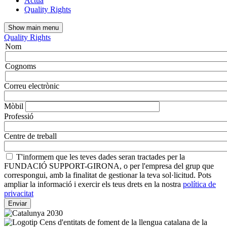
Actua
Quality Rights
Show main menu
Quality Rights
Nom
Nom
i
cognoms
Cognoms
Correu electrònic
Mòbil
Professió
Centre de treball
T'informem que les teves dades seran tractades per la
FUNDACIÓ SUPPORT-GIRONA, o per l'empresa del grup que
correspongui, amb la finalitat de gestionar la teva sol·licitud. Pots
ampliar la informació i exercir els teus drets en la nostra
política de
privacitat