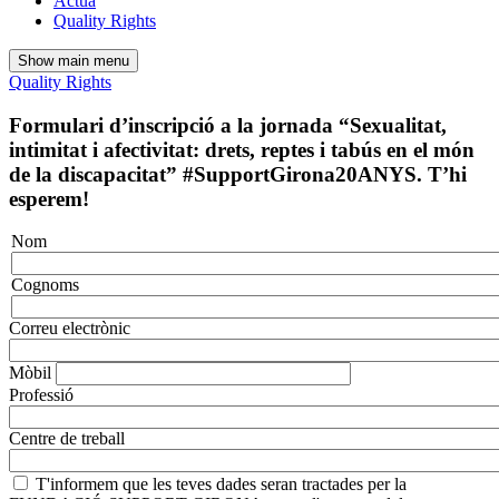
Actua
Quality Rights
Show main menu
Quality Rights
Formulari d’inscripció a la jornada “Sexualitat,
intimitat i afectivitat: drets, reptes i tabús en el món
de la discapacitat” #SupportGirona20ANYS. T’hi
esperem!
Nom
Nom
i
cognoms
Cognoms
Correu electrònic
Mòbil
Professió
Centre de treball
T'informem que les teves dades seran tractades per la