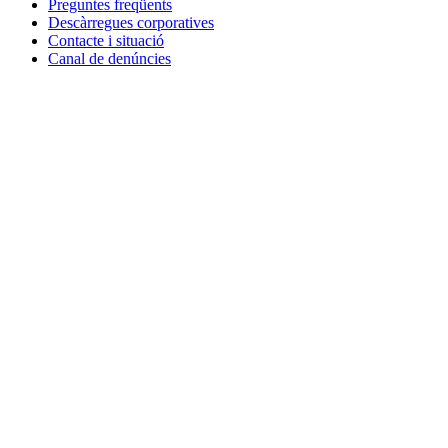
Preguntes freqüents
Footer
Descàrregues corporatives
menu
Contacte i situació
Canal de denúncies