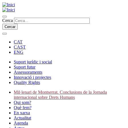
Vés
al
contingut
Cercar
Cerca
CAT
CAST
ENG
Suport jurídic i social
Suport futur
Secondary
Assessoraments
navigation
Innovació i projectes
Quality Rights
Mil·lenari de Montserrat. Conclusions de la Jornada
internacional sobre Drets Humans
Main
Qui som?
navigation
Què fem?
En xarxa
Actualitat
Agenda