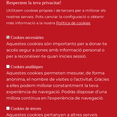
Respectem la teva privacitat!
Frequently asked questions
Utilitzem cookies pròpies i de tercers per a millorar els
nostres serveis. Pots canviar la configuració o obtenir
Corporate downloads
més informació a la nostra
Política de cookies
Cookies necessàries
Contact and location
Aquestes cookies són importants per a donar-te
accés segur a zones amb informació personal o
Canal de denúncies
per a reconèixer-te quan inicies sessió.
Cookies analítiques
Aquestes cookies permeten mesurar, de forma
anònima, el nombre de visites o l’activitat. Gràcies
a elles podem millorar constantment la teva
C. Pierre Vilar 5, baixos
experiència de navegació. Podràs disposar d’una
17002 Girona
millora contínua en l’experiència de navegació.
+34 972 249 110
Cookies de tercers
girona@supportgirona.cat
Aquestes cookies pertanyen a altres serveis