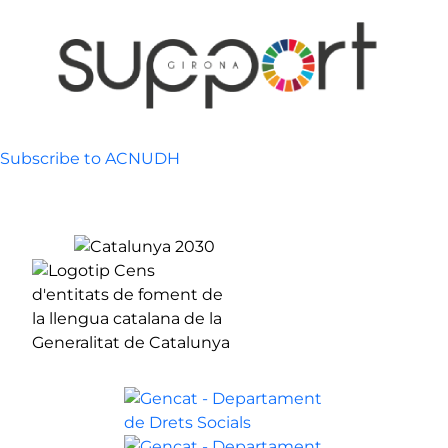
Skip to main content
Subscribe to ACNUDH