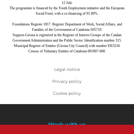
12 July.
The programme is financed by the Youth Employment initiative and the European
Social Fund, with a co-financing of 91.89%.
Foundations Register 1817. Register Department of Work, Social Affairs, and
Families of the Government of Catalonia S05710.
Support-Girona is registered in the Register of Interest Groups of the Catalan
Government Administration and the Public Sector. Identification number 315.
Municipal Register of Entities (Girona City Council) with number EH3234.
Census of Voluntary Entities of Catalonia 001907-000.
Tertiary navigation
Legal notice
Privacy policy
Cookie policy
Footer menu
Work with us